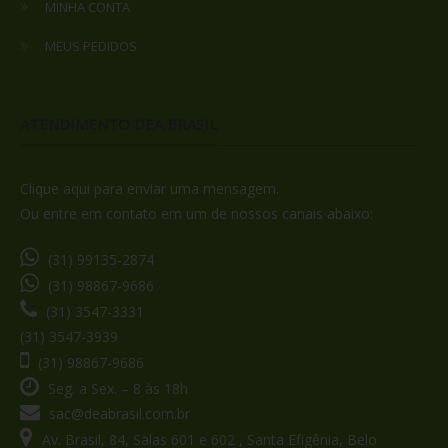
MINHA CONTA
MEUS PEDIDOS
ATENDIMENTO DEA BRASIL
Clique aqui
para enviar uma mensagem.
Ou entre em contato em um de nossos canais abaixo:
(31) 99135-2874
(31) 98867-9686
(31) 3547-3331
(31) 3547-3939
(31) 98867-9686
Seg. a Sex. – 8 às 18h
sac@deabrasil.com.br
Av. Brasil, 84, Salas 601 e 602 , Santa Efigênia, Belo