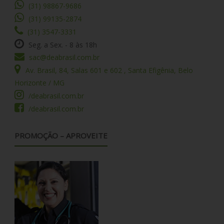
(31) 98867-9686
(31) 99135-2874
(31) 3547-3331
Seg. a Sex. - 8 às 18h
sac@deabrasil.com.br
Av. Brasil, 84, Salas 601 e 602 , Santa Efigênia, Belo
Horizonte / MG
/deabrasil.com.br
/deabrasil.com.br
PROMOÇÃO – APROVEITE